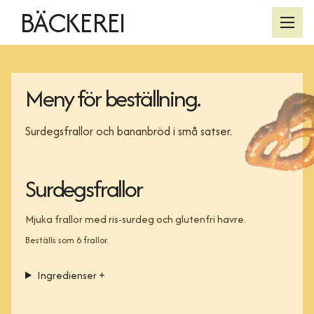
BÄCKEREI
Öppn
SV
/
EN
SPRÅK
Meny för beställning.
Hem
/
Surdegsfrallor och bananbröd i små satser.
Meny + beställ
/
Kontakt
/
Surdegsfrallor
Mjuka frallor med ris-surdeg och glutenfri havre.
Beställs som 6 frallor.
Ingredienser
+