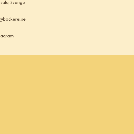
sala, Sverige
@backerei.se
tagram