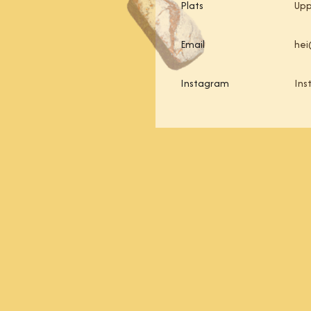
Plats
Upp
Email
hei
Instagram
Ins